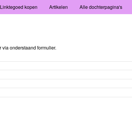
Linktegoed kopen
Artikelen
Alle dochterpagina's
via onderstaand formulier.