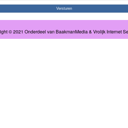
ight © 2021 Onderdeel van
BaakmanMedia
&
Vrolijk Internet S